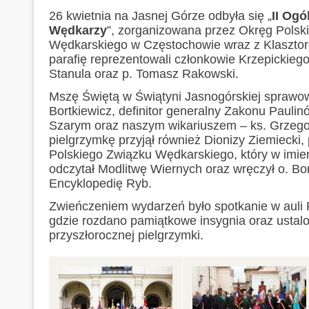
26 kwietnia na Jasnej Górze odbyła się „
II Og
Wędkarzy
”, zorganizowana przez Okręg Polsk
Wędkarskiego w Częstochowie wraz z Klaszto
parafię reprezentowali członkowie Krzepickieg
Stanula oraz p. Tomasz Rakowski.
Mszę Świętą w Świątyni Jasnogórskiej sprawow
Bortkiewicz, definitor generalny Zakonu Paulin
Szarym oraz naszym wikariuszem – ks. Grzeg
pielgrzymkę przyjął również Dionizy Ziemiecki
Polskiego Związku Wędkarskiego, który w imie
odczytał Modlitwę Wiernych oraz wręczył o. Bo
Encyklopedię Ryb.
Zwieńczeniem wydarzeń było spotkanie w auli 
gdzie rozdano pamiątkowe insygnia oraz ustal
przyszłorocznej pielgrzymki.