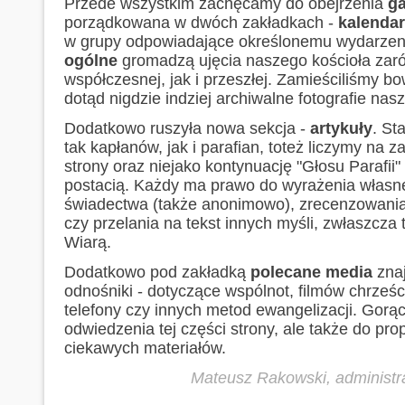
Przede wszystkim zachęcamy do obejrzenia
ga
porządkowana w dwóch zakładkach -
kalenda
w grupy odpowiadające określonemu wydarzen
ogólne
gromadzą ujęcia naszego kościoła zar
współczesnej, jak i przeszłej. Zamieściliśmy 
dotąd nigdzie indziej archiwalne fotografie nasz
Dodatkowo ruszyła nowa sekcja -
artykuły
. St
tak kapłanów, jak i parafian, toteż liczymy na 
strony oraz niejako kontynuację "Głosu Parafii
postacią. Każdy ma prawo do wyrażenia własnej
świadectwa (także anonimowo), zrecenzowania
czy przelania na tekst innych myśli, zwłaszcza 
Wiarą.
Dodatkowo pod zakładką
polecane media
zna
odnośniki - dotyczące wspólnot, filmów chrześci
telefony czy innych metod ewangelizacji. Gor
odwiedzenia tej części strony, ale także do p
ciekawych materiałów.
Mateusz Rakowski, administra