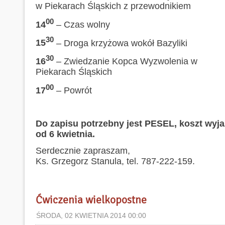
w Piekarach Śląskich z przewodnikiem
00
14
– Czas wolny
30
15
– Droga krzyżowa wokół Bazyliki
30
16
– Zwiedzanie Kopca Wyzwolenia w
Piekarach Śląskich
00
17
– Powrót
Do zapisu potrzebny jest PESEL, koszt wyja
od 6 kwietnia.
Serdecznie zapraszam,
Ks. Grzegorz Stanula, tel. 787-222-159.
Ćwiczenia wielkopostne
ŚRODA, 02 KWIETNIA 2014 00:00