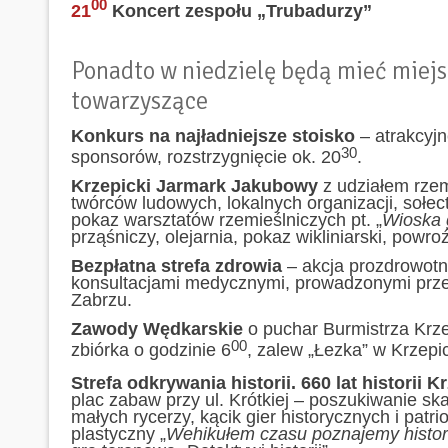
00
21
Koncert zespołu „Trubadurzy”
Ponadto w niedzielę będą mieć miejs
towarzyszące
Konkurs na najładniejsze stoisko
– atrakcyj
30
sponsorów, rozstrzygnięcie ok. 20
.
Krzepicki Jarmark Jakubowy
z udziałem rzem
twórców ludowych, lokalnych organizacji, sołe
pokaz warsztatów rzemieślniczych pt. „
Wioska 
prząśniczy, olejarnia, pokaz wikliniarski, powro
Bezpłatna strefa zdrowia
– akcja prozdrowotn
konsultacjami medycznymi, prowadzonymi pr
Zabrzu.
Zawody Wędkarskie
o puchar Burmistrza Krze
00
zbiórka o godzinie 6
, zalew „Łezka” w Krzepi
Strefa odkrywania historii. 660 lat historii K
plac zabaw przy ul. Krótkiej – poszukiwanie ska
małych rycerzy, kącik gier historycznych i patr
plastyczny „
Wehikułem czasu poznajemy histor