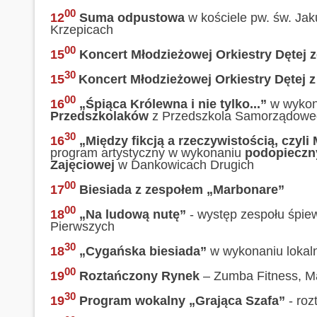
00
12
Suma odpustowa
w kościele pw. św. Ja
Krzepicach
00
15
Koncert Młodzieżowej Orkiestry Dętej z
30
15
Koncert Młodzieżowej Orkiestry Dętej 
00
16
„Śpiąca Królewna i nie tylko...”
w wykon
Przedszkolaków
z Przedszkola Samorządoweg
30
16
„Między fikcją a rzeczywistością, czy
program artystyczny w wykonaniu
podopieczny
Zajęciowej
w Dankowicach Drugich
00
17
Biesiada z zespołem „Marbonare”
00
18
„Na ludową nutę”
- występ zespołu śpi
Pierwszych
30
18
„Cygańska biesiada”
w wykonaniu lokal
00
19
Roztańczony Rynek
– Zumba Fitness, Ma
30
19
Program wokalny „Grająca Szafa”
- rozt