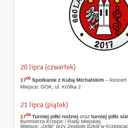
20 lipca (czwartek)
00
17
Spotkanie z Kubą Michalskim
– koncert
Miejsce: GOK, ul. Krótka 2
21 lipca (piątek)
00
17
Turniej piłki nożnej
oraz
turniej piłki s
Burmistrza Krzepic i Rady Miejskiej.
Miejsce: „Orlik” przy Zespole Szkół w Krzepica