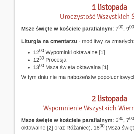
1 listopada
Uroczystość Wszystkich 
00
00
Msze święte w kościele parafialnym
: 7
, 9
Liturgia na cmentarzu
- modlitwy za zmarłych
00
12
Wypominki oktawalne [1]
30
12
Procesja
00
13
Msza święta oktawalna [1]
W tym dniu nie ma nabożeństw popołudniowyc
2 listopada
Wspomnienie Wszystkich Wier
30
00
Msze święte w kościele parafialnym
: 6
, 7
00
oktawalne [2] oraz Różaniec), 18
(Msza święt