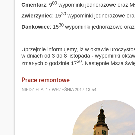
00
Cmentarz
: 9
wypominki jednorazowe oraz Ms
30
Zwierzyniec
: 15
wypominki jednorazowe ora
30
Dankowice
: 15
wypominki jednorazowe oraz
Uprzejmie informujemy, iż w oktawie uroczysto
w dniach od 3 do 8 listopada - wypominki okta
30
zmarłych o godzinie 17
. Następnie Msza świę
Prace remontowe
NIEDZIELA, 17 WRZEŚNIA 2017 13:54