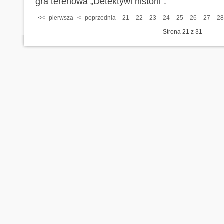
gra terenowa „Detektywi historii”.
<<
pierwsza
<
poprzednia
21
22
23
24
25
26
27
28
Strona 21 z 31