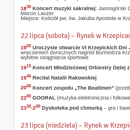
30
18
Koncert muzyki sakralnej
: Jasnogórski 
Marcin Lauzer
Miejsce: Kościół pw. św. Jakuba Apostoła w Kr
22 lipca (sobota) – Rynek w Krzepica
00
19
Uroczyste otwarcie VI Krzepickich Dn
wręczeniem dorocznych nagród Burmistrza Krze
wybitne osiągnięcia sportowe
15
19
Koncert Młodzieżowej Orkiestry Dętej 
45
19
Recital Natalii Rakowskiej
00
20
Koncert zespołu „The Beatlmen”
(przeb
00
22
GOORAL
(muzyka elektroniczna i folkowe
30
00
23
-2
Dyskoteka pod chmurką
– gra i baw
23 lipca (niedziela) – Rynek w Krzep