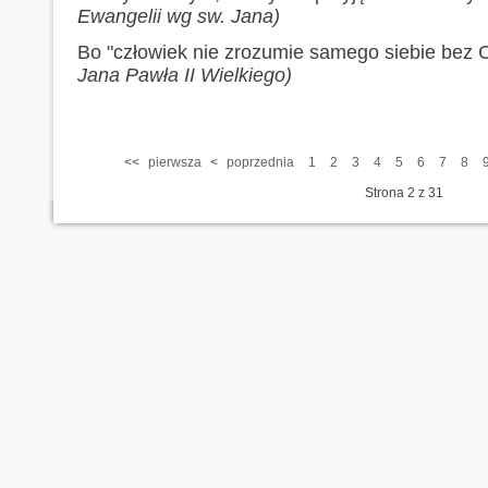
Ewangelii wg sw. Jana)
Bo "człowiek nie zrozumie samego siebie bez 
Jana Pawła II Wielkiego)
<<
pierwsza
<
poprzednia
1
2
3
4
5
6
7
8
Strona 2 z 31