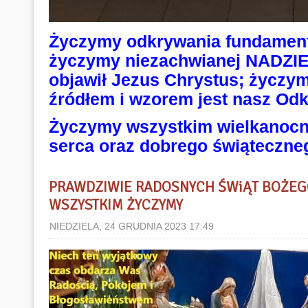
Życzymy odkrywania fundamen
życzymy niezachwianej NADZIEI
objawił Jezus Chrystus; życzym
źródłem i wzorem jest nasz Odk
Życzymy wszystkim wielkanocne
serca oraz dobrego świąteczne
PRAWDZIWIE RADOSNYCH ŚWiĄT BOŻEG
WSZYSTKIM ŻYCZYMY
NIEDZIELA, 24 GRUDNIA 2023 17:49