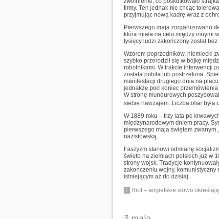
zwolnienie, co poskutkowało strajk
firmy. Ten jednak nie chcąc tolerow
przyjmując nową kadrę wraz z ochr
Pierwszego maja zorganizowano de
która miała na celu między innymi
tysięcy ludzi zakończony został bez
Wzorem poprzedników, niemiecki zwi
szybko przerodził się w bójkę międ
robotnikami. W trakcie interwencji p
została pobita lub postrzelona. S
manifestacji drugiego dnia na plac
jednakże pod koniec przemówienia 
W stronę mundurowych poszybowała 
siebie nawzajem. Liczba ofiar była 
W 1889 roku – trzy lata po krwawy
międzynarodowym dniem pracy. Symb
pierwszego maja świętem zwanym „
nazistowską.
Faszyzm stanowi odmianę socjalizmu
święto na ziemiach polskich już w 
strony wojsk. Tradycje kontynuowa
zakończeniu wojny, komunistyczny 
istniejącym aż do dzisiaj.
1
Riot – angielskie słowo określają
3 maja