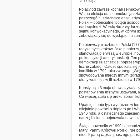
Polacy od zawsze kochali sejmikować
Wolna elekcja oraz demokracja szla
poszczególni szlachcice dbali jedy
Polski – potencjalnej potęgi gospod
nasi sąsiedzi. W związku z wydarze
sejmu konwokacyjnego, w którym uzn
zobowiązały się do wystąpienia zbr
Po pierwszym rozbiorze Polski (177
radykalnych kroków. Jako pionierzy
stanowiącą pierwszą w europie, now
po konstytucji amerykańskiej). Ten
demokracji szlacheckiej poprzez wpr
liczne zabiegi. Całość spotkała si
konfliktu w 1792 roku zwanego „Woj
spowodowana między innymi zdradą 
utraty wolności w III rozbiorze w 17
Konstytucja 3 maja obowiązywała za
postanowienia licznymi ustawami, a
Co więcej, stała się prekursorem k
Upamiętnienie tych wydarzeń w form
oficjalnie powróciło dopiero po I W
1946 roku, a ostatecznego zniesien
naszej historii obejmowała nawet z
Święto powróciło w 1990 i obchodzon
Maryi Panny Królowej Polski. Nie po
nieodłączną częścią naszego państw