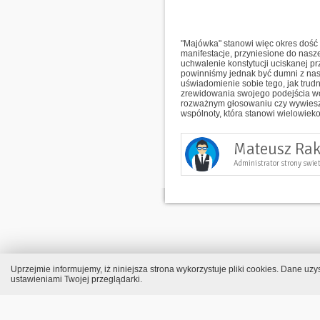
"Majówka" stanowi więc okres dość
manifestacje, przyniesione do nasze
uchwalenie konstytucji uciskanej 
powinniśmy jednak być dumni z nas
uświadomienie sobie tego, jak trud
zrewidowania swojego podejścia wob
rozważnym głosowaniu czy wywieszen
wspólnoty, która stanowi wielowiek
Mateusz Ra
Administrator strony swie
Uprzejmie informujemy, iż niniejsza strona wykorzystuje pliki cookies. Dane u
ustawieniami Twojej przeglądarki.