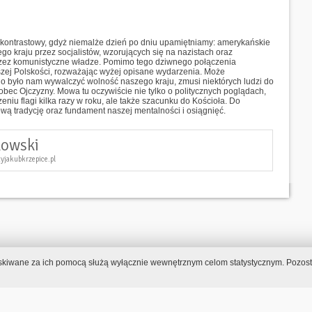
 kontrastowy, gdyż niemalże dzień po dniu upamiętniamy: amerykańskie
go kraju przez socjalistów, wzorujących się na nazistach oraz
przez komunistyczne władze. Pomimo tego dziwnego połączenia
zej Polskości, rozważając wyżej opisane wydarzenia. Może
no było nam wywalczyć wolność naszego kraju, zmusi niektórych ludzi do
ec Ojczyzny. Mowa tu oczywiście nie tylko o politycznych poglądach,
iu flagi kilka razy w roku, ale także szacunku do Kościoła. Do
ową tradycję oraz fundament naszej mentalności i osiągnięć.
kowski
tyjakubkrzepice.pl
zyskiwane za ich pomocą służą wyłącznie wewnętrznym celom statystycznym. Pozosta