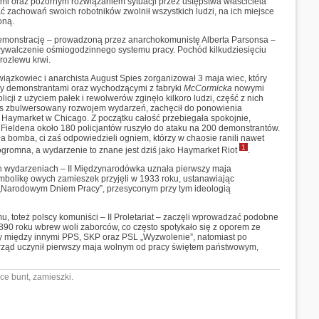
ami oraz pozornym rozwiązaniem sytuacji przez ustępstwa właściciela
ać zachowań swoich robotników zwolnił wszystkich ludzi, na ich miejsce
oną.
monstrację – prowadzoną przez anarchokomunistę Alberta Parsonsa –
 wywalczenie ośmiogodzinnego systemu pracy. Pochód kilkudziesięciu
 rozlewu krwi.
ązkowiec i anarchista August Spies zorganizował 3 maja wiec, który
zy demonstrantami oraz wychodzącymi z fabryki
McCormicka
nowymi
olicji z użyciem pałek i rewolwerów zginęło kilkoro ludzi, część z nich
pies zbulwersowany rozwojem wydarzeń, zachęcił do ponowienia
u Haymarket w Chicago. Z początku całość przebiegała spokojnie,
Fieldena około 180 policjantów ruszyło do ataku na 200 demonstrantów.
bomba, ci zaś odpowiedzieli ogniem, którzy w chaosie ranili nawet
1
ogromna, a wydarzenie to znane jest dziś jako Haymarket Riot
.
ch wydarzeniach – II Międzynarodówka uznała pierwszy maja
olikę owych zamieszek przyjęli w 1933 roku, ustanawiając
Narodowym Dniem Pracy”, przesyconym przy tym ideologią
, toteż polscy komuniści – II Proletariat – zaczęli wprowadzać podobne
1890 roku wbrew woli zaborców, co często spotykało się z oporem ze
ły między innymi PPS, SKP oraz PSL „Wyzwolenie”, natomiast po
rząd uczynił pierwszy maja wolnym od pracy świętem państwowym,
ce bunt, zamieszki.