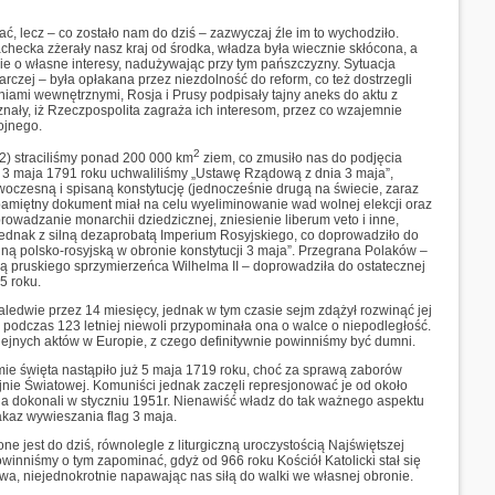
, lecz – co zostało nam do dziś – zazwyczaj źle im to wychodziło.
checka zżerały nasz kraj od środka, władza była wiecznie skłócona, a
nie o własne interesy, nadużywając przy tym pańszczyzny. Sytuacja
arczej – była opłakana przez niezdolność do reform, co też dostrzegli
niami wewnętrznymi, Rosja i Prusy podpisały tajny aneks do aktu z
ały, iż Rzeczpospolita zagraża ich interesom, przez co wzajemnie
ojnego.
2
2) straciliśmy ponad 200 000 km
ziem, co zmusiło nas do podjęcia
, 3 maja 1791 roku uchwaliliśmy „Ustawę Rządową z dnia 3 maja”,
oczesną i spisaną konstytucję (jednocześnie drugą na świecie, zaraz
 pamiętny dokument miał na celu wyeliminowanie wad wolnej elekcji oraz
owadzanie monarchii dziedzicznej, zniesienie liberum veto i inne,
ę jednak z silną dezaprobatą Imperium Rosyjskiego, co doprowadziło do
ną polsko-rosyjską w obronie konstytucji 3 maja”. Przegrana Polaków –
pruskiego sprzymierzeńca Wilhelma II – doprowadziła do ostatecznej
95 roku.
ledwie przez 14 miesięcy, jednak w tym czasie sejm zdążył rozwinąć jej
 podczas 123 letniej niewoli przypominała ona o walce o niepodległość.
olejnych aktów w Europie, z czego definitywnie powinniśmy być dumni.
ie święta nastąpiło już 5 maja 1719 roku, choć za sprawą zaborów
ojnie Światowej. Komuniści jednak zaczęli represjonować je od około
ia dokonali w styczniu 1951r. Nienawiść władz do tak ważnego aspektu
akaz wywieszania flag 3 maja.
e jest do dziś, równolegle z liturgiczną uroczystością Najświętszej
winniśmy o tym zapominać, gdyż od 966 roku Kościół Katolicki stał się
a, niejednokrotnie napawając nas siłą do walki we własnej obronie.